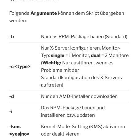
Folgende
Argumente
können dem Skript übergeben
werden:
-b
Nur das RPM-Package bauen (Standard)
Nur X-Server konfigurieren. Monitor-
Typ:
single
= 1 Monitor,
dual
= 2 Monitore
(
Wichtig:
Nur ausführen, wenn es
-c <type>
Probleme mit der
Standardkonfiguration des X-Servers
auftreten)
-d
Nur den AMD-Installer downloaden
Das RPM-Package bauen und
-i
installieren bzw. updaten
-kms
Kernel-Mode-Setting (KMS) aktivieren
<yes|no>
oder deaktivieren