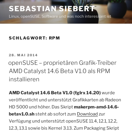
Zum
SEBASTIAN SIEBERT
Inhalt
Linux, openSUSE, Software und was noch interessant ist
springen
SCHLAGWORT:
RPM
VERÖFFENTLICHT
28. MAI 2014
AM
openSUSE – proprietären Grafik-Treiber
AMD Catalyst 14.6 Beta V1.0 als RPM
installieren
AMD Catalyst 14.6 Beta V1.0 (fglrx 14.20)
wurde
veröffentlicht und unterstützt Grafikkarten ab Radeon
HD 5000 und höher. Das Skript
makerpm-amd-14.6-
betav1.0.sh
steht ab sofort zum
Download
zur
Verfügung und unterstützt openSUSE 11.4, 12.1, 12.2,
12.3, 13.1 sowie bis Kernel 3.13. Zum Packaging Skript