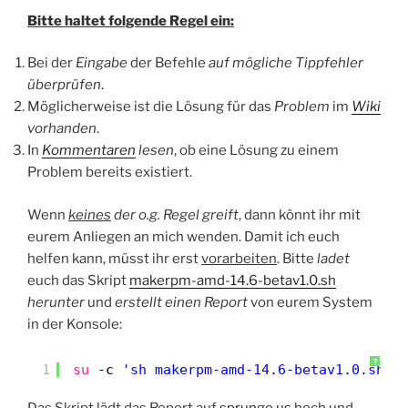
Bitte haltet folgende Regel ein:
Bei der
Eingabe
der Befehle
auf mögliche Tippfehler
überprüfen
.
Möglicherweise ist die Lösung für das
Problem
im
Wiki
vorhanden
.
In
Kommentaren
lesen
, ob eine Lösung zu einem
Problem bereits existiert.
Wenn
keines
der o.g. Regel greift
, dann könnt ihr mit
eurem Anliegen an mich wenden. Damit ich euch
helfen kann, müsst ihr erst
vorarbeiten
. Bitte
ladet
euch das Skript
makerpm-amd-14.6-betav1.0.sh
herunter
und
erstellt einen Report
von eurem System
in der Konsole:
?
1
su
-c 
'sh makerpm-amd-14.6-betav1.0.sh -