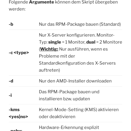
Folgende
Argumente
können dem Skript übergeben
werden:
-b
Nur das RPM-Package bauen (Standard)
Nur X-Server konfigurieren. Monitor-
Typ:
single
= 1 Monitor,
dual
= 2 Monitore
(
Wichtig:
Nur ausführen, wenn es
-c <type>
Probleme mit der
Standardkonfiguration des X-Servers
auftreten)
-d
Nur den AMD-Installer downloaden
Das RPM-Package bauen und
-i
installieren bzw. updaten
-kms
Kernel-Mode-Setting (KMS) aktivieren
<yes|no>
oder deaktivieren
Hardware-Erkennung explizit