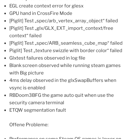
EGL create context error for glesx
GPU hand in CrossFire Mode
[Piglit] Test „spec/arb_vertex_array_object“ failed
[Piglit] Test „glx/GLX_EXT_import_context/free
context“ failed
[Piglit] Test „spec/ARB_seamless_cube_map“ failed
Piglit] Test „texture swizzle with border color“ failed
Glxtest failures observed in log file
Blank screen observed while running steam games
with Big picture
4ms delay observed in the glxSwapBuffers when
vsync is enabled
RBDoom3BFG the game auto quit when use the
security camera terminal
ETQW segmentation fault
Offene Probleme: