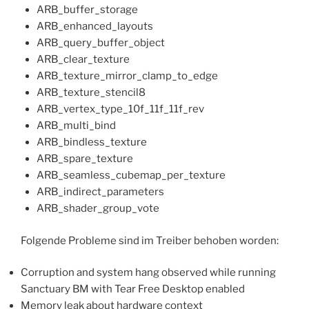
ARB_buffer_storage
ARB_enhanced_layouts
ARB_query_buffer_object
ARB_clear_texture
ARB_texture_mirror_clamp_to_edge
ARB_texture_stencil8
ARB_vertex_type_10f_11f_11f_rev
ARB_multi_bind
ARB_bindless_texture
ARB_spare_texture
ARB_seamless_cubemap_per_texture
ARB_indirect_parameters
ARB_shader_group_vote
Folgende Probleme sind im Treiber behoben worden:
Corruption and system hang observed while running
Sanctuary BM with Tear Free Desktop enabled
Memory leak about hardware context