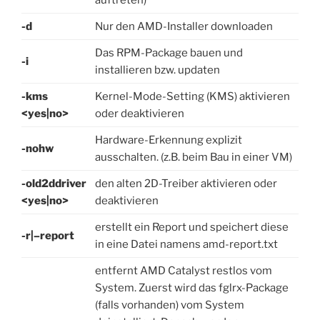
auftreten)
-d
Nur den AMD-Installer downloaden
Das RPM-Package bauen und
-i
installieren bzw. updaten
-kms
Kernel-Mode-Setting (KMS) aktivieren
<yes|no>
oder deaktivieren
Hardware-Erkennung explizit
-nohw
ausschalten. (z.B. beim Bau in einer VM)
-old2ddriver
den alten 2D-Treiber aktivieren oder
<yes|no>
deaktivieren
erstellt ein Report und speichert diese
-r|–report
in eine Datei namens amd-report.txt
entfernt AMD Catalyst restlos vom
System. Zuerst wird das fglrx-Package
(falls vorhanden) vom System