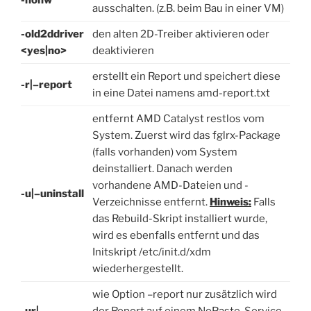
-nohw
ausschalten. (z.B. beim Bau in einer VM)
-old2ddriver
den alten 2D-Treiber aktivieren oder
<yes|no>
deaktivieren
erstellt ein Report und speichert diese
-r|–report
in eine Datei namens amd-report.txt
entfernt AMD Catalyst restlos vom
System. Zuerst wird das fglrx-Package
(falls vorhanden) vom System
deinstalliert. Danach werden
vorhandene AMD-Dateien und -
-u|–uninstall
Verzeichnisse entfernt.
Hinweis:
Falls
das Rebuild-Skript installiert wurde,
wird es ebenfalls entfernt und das
Initskript /etc/init.d/xdm
wiederhergestellt.
wie Option –report nur zusätzlich wird