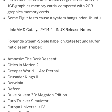
Performance on some Steam OS games is lower on
1GB graphics memory cards, compared with 2GB
graphics memory cards
Some Piglit tests cause a system hang under Ubuntu
Link:
AMD Catalyst™ 14.4 LINUX Release Notes
Folgende Steam-Spiele habe ich getestet und laufen
mit diesem Treiber:
Amnesia: The Dark Descent
Cities in Motion 2
Creeper World III: Arc Eternal
Crusader Kings II
Darwinia
Defcon
Duke Nukem 3D: Megaton Edition
Euro Trucker Simulator
Europa Universalis IV