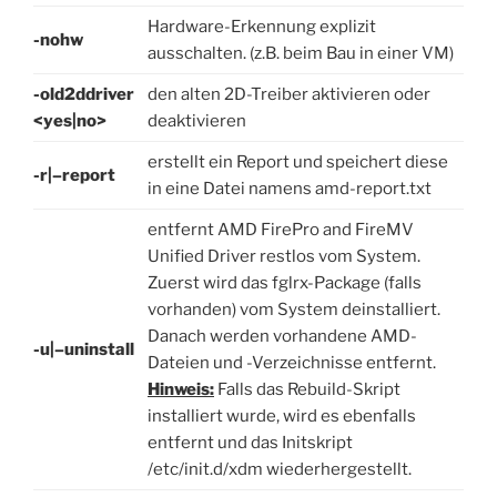
Hardware-Erkennung explizit
-nohw
ausschalten. (z.B. beim Bau in einer VM)
-old2ddriver
den alten 2D-Treiber aktivieren oder
<yes|no>
deaktivieren
erstellt ein Report und speichert diese
-r|–report
in eine Datei namens amd-report.txt
entfernt AMD FirePro and FireMV
Unified Driver restlos vom System.
Zuerst wird das fglrx-Package (falls
vorhanden) vom System deinstalliert.
Danach werden vorhandene AMD-
-u|–uninstall
Dateien und -Verzeichnisse entfernt.
Hinweis:
Falls das Rebuild-Skript
installiert wurde, wird es ebenfalls
entfernt und das Initskript
/etc/init.d/xdm wiederhergestellt.