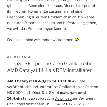
Das Skript lädt das Report auf
sprunge.us
hoch und
gibt anschließend einen Link aus. Diesen Link postet
ihr in eurem Kommentar zusammen mit einer
Beschreibung zu eurem Problem an mich. Ich werde
mir euren Report anschauen und Hilfestellung geben,
wo evtl. das Problem liegen könnte.
Feedbacks sind wie immer willkommen.
VERÖFFENTLICHT
01. MAI 2014
AM
openSUSE – proprietären Grafik-Treiber
AMD Catalyst 14.4 als RPM installieren
AMD Catalyst 14.4 (fglrx 14.10.1006)
wurde
veröffentlicht und unterstützt Grafikkarten ab Radeon
HD 5000 und höher. Das Skript
makerpm-amd-
14.4.sh
steht ab sofort zum
Download
zur Verfügung
und unterstützt openSUSE 11.4, 12.1, 12.2, 12.3, 13.1