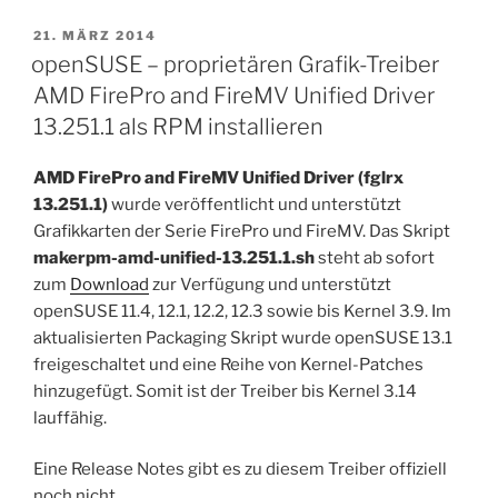
VERÖFFENTLICHT
21. MÄRZ 2014
AM
openSUSE – proprietären Grafik-Treiber
AMD FirePro and FireMV Unified Driver
13.251.1 als RPM installieren
AMD FirePro and FireMV Unified Driver (fglrx
13.251.1)
wurde veröffentlicht und unterstützt
Grafikkarten der Serie FirePro und FireMV. Das Skript
makerpm-amd-unified-13.251.1.sh
steht ab sofort
zum
Download
zur Verfügung und unterstützt
openSUSE 11.4, 12.1, 12.2, 12.3 sowie bis Kernel 3.9. Im
aktualisierten Packaging Skript wurde openSUSE 13.1
freigeschaltet und eine Reihe von Kernel-Patches
hinzugefügt. Somit ist der Treiber bis Kernel 3.14
lauffähig.
Eine Release Notes gibt es zu diesem Treiber offiziell
noch nicht.