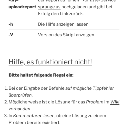
-ur|–
der Report auf einem NoPaste-Service
uploadreport
sprunge.us
hochgeladen und gibt bei
Erfolg den Link zurück.
-h
Die Hilfe anzeigen lassen
-V
Version des Skript anzeigen
Hilfe, es funktioniert nicht!
Bitte haltet folgende Regel ein:
Bei der
Eingabe
der Befehle
auf mögliche Tippfehler
überprüfen
.
Möglicherweise ist die Lösung für das
Problem
im
Wiki
vorhanden
.
In
Kommentaren
lesen
, ob eine Lösung zu einem
Problem bereits existiert.