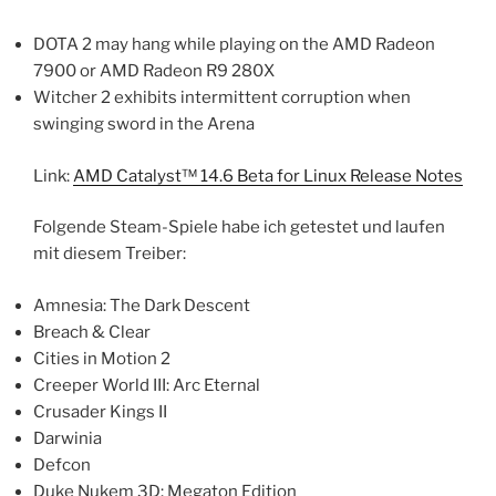
DOTA 2 may hang while playing on the AMD Radeon
7900 or AMD Radeon R9 280X
Witcher 2 exhibits intermittent corruption when
swinging sword in the Arena
Link:
AMD Catalyst™ 14.6 Beta for Linux Release Notes
Folgende Steam-Spiele habe ich getestet und laufen
mit diesem Treiber:
Amnesia: The Dark Descent
Breach & Clear
Cities in Motion 2
Creeper World III: Arc Eternal
Crusader Kings II
Darwinia
Defcon
Duke Nukem 3D: Megaton Edition