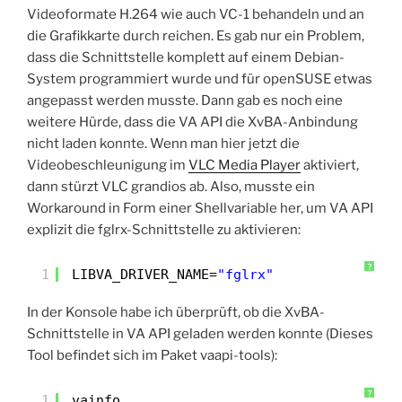
Videoformate H.264 wie auch VC-1 behandeln und an
die Grafikkarte durch reichen. Es gab nur ein Problem,
dass die Schnittstelle komplett auf einem Debian-
System programmiert wurde und für openSUSE etwas
angepasst werden musste. Dann gab es noch eine
weitere Hürde, dass die VA API die XvBA-Anbindung
nicht laden konnte. Wenn man hier jetzt die
Videobeschleunigung im
VLC Media Player
aktiviert,
dann stürzt VLC grandios ab. Also, musste ein
Workaround in Form einer Shellvariable her, um VA API
explizit die fglrx-Schnittstelle zu aktivieren:
?
1
LIBVA_DRIVER_NAME=
"fglrx"
In der Konsole habe ich überprüft, ob die XvBA-
Schnittstelle in VA API geladen werden konnte (Dieses
Tool befindet sich im Paket vaapi-tools):
?
1
vainfo