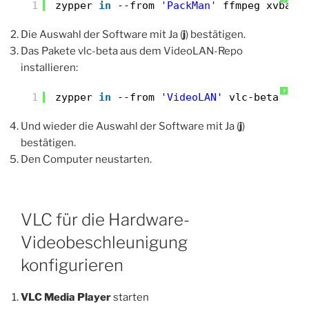
1
zypper 
in
--from 
'PackMan'
ffmpeg xvba-v
Die Auswahl der Software mit Ja (
j
) bestätigen.
Das Pakete vlc-beta aus dem VideoLAN-Repo
installieren:
?
1
zypper 
in
--from 
'VideoLAN'
vlc-beta
Und wieder die Auswahl der Software mit Ja (
j
)
bestätigen.
Den Computer neustarten.
VLC für die Hardware-
Videobeschleunigung
konfigurieren
VLC Media Player
starten