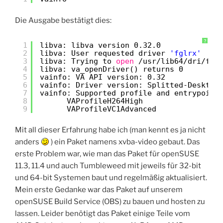
Die Ausgabe bestätigt dies:
?
1
libva: libva version 0.32.0
2
libva: User requested driver 
'fglrx'
3
libva: Trying to 
open
/usr/lib64/dri/fgl
4
libva: va_openDriver() returns 0
5
vainfo: VA API version: 0.32
6
vainfo: Driver version: Splitted-Desktop
7
vainfo: Supported profile and entrypoint
8
VAProfileH264High               : 
9
VAProfileVC1Advanced            : 
Mit all dieser Erfahrung habe ich (man kennt es ja nicht
anders
) ein Paket namens xvba-video gebaut. Das
erste Problem war, wie man das Paket für openSUSE
11.3, 11.4 und auch Tumbleweed mit jeweils für 32-bit
und 64-bit Systemen baut und regelmäßig aktualisiert.
Mein erste Gedanke war das Paket auf unserem
openSUSE Build Service (OBS) zu bauen und hosten zu
lassen. Leider benötigt das Paket einige Teile vom