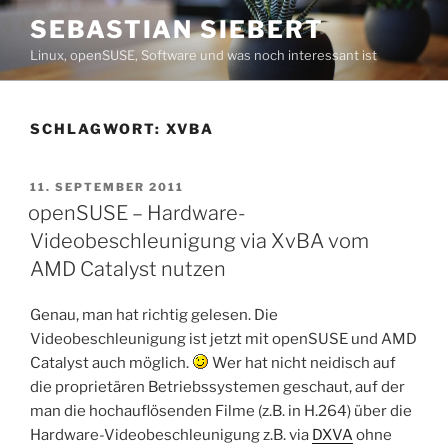
Zum
SEBASTIAN SIEBERT
Inhalt
Linux, openSUSE, Software und was noch interessant ist
springen
SCHLAGWORT:
XVBA
VERÖFFENTLICHT
11. SEPTEMBER 2011
AM
openSUSE – Hardware-
Videobeschleunigung via XvBA vom
AMD Catalyst nutzen
Genau, man hat richtig gelesen. Die
Videobeschleunigung ist jetzt mit openSUSE und AMD
Catalyst auch möglich.
Wer hat nicht neidisch auf
die proprietären Betriebssystemen geschaut, auf der
man die hochauflösenden Filme (z.B. in H.264) über die
Hardware-Videobeschleunigung z.B. via
DXVA
ohne