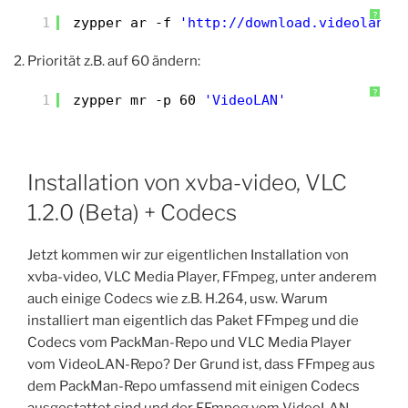
?
1
zypper ar -f 
'http://download.videolan.o
Priorität z.B. auf 60 ändern:
?
1
zypper mr -p 60 
'VideoLAN'
Installation von xvba-video, VLC
1.2.0 (Beta) + Codecs
Jetzt kommen wir zur eigentlichen Installation von
xvba-video, VLC Media Player, FFmpeg, unter anderem
auch einige Codecs wie z.B. H.264, usw. Warum
installiert man eigentlich das Paket FFmpeg und die
Codecs vom PackMan-Repo und VLC Media Player
vom VideoLAN-Repo? Der Grund ist, dass FFmpeg aus
dem PackMan-Repo umfassend mit einigen Codecs
ausgestattet sind und der FFmpeg vom VideoLAN