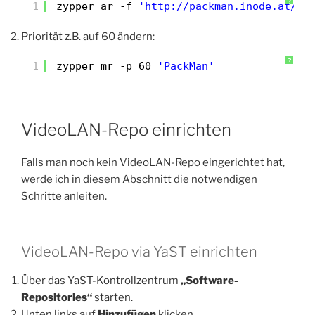
?
1
zypper ar -f 
'http://packman.inode.at/su
Priorität z.B. auf 60 ändern:
?
1
zypper mr -p 60 
'PackMan'
VideoLAN-Repo einrichten
Falls man noch kein VideoLAN-Repo eingerichtet hat,
werde ich in diesem Abschnitt die notwendigen
Schritte anleiten.
VideoLAN-Repo via YaST einrichten
Über das YaST-Kontrollzentrum
„Software-
Repositories“
starten.
Unten links auf
Hinzufügen
klicken.