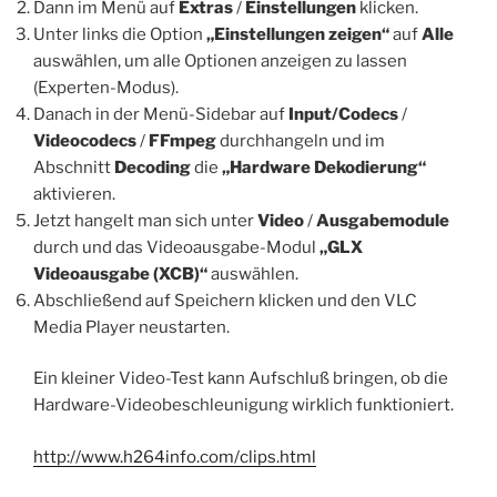
Dann im Menü auf
Extras
/
Einstellungen
klicken.
Unter links die Option
„Einstellungen zeigen“
auf
Alle
auswählen, um alle Optionen anzeigen zu lassen
(Experten-Modus).
Danach in der Menü-Sidebar auf
Input/Codecs
/
Videocodecs
/
FFmpeg
durchhangeln und im
Abschnitt
Decoding
die
„Hardware Dekodierung“
aktivieren.
Jetzt hangelt man sich unter
Video
/
Ausgabemodule
durch und das Videoausgabe-Modul
„GLX
Videoausgabe (XCB)“
auswählen.
Abschließend auf Speichern klicken und den VLC
Media Player neustarten.
Ein kleiner Video-Test kann Aufschluß bringen, ob die
Hardware-Videobeschleunigung wirklich funktioniert.
http://www.h264info.com/clips.html