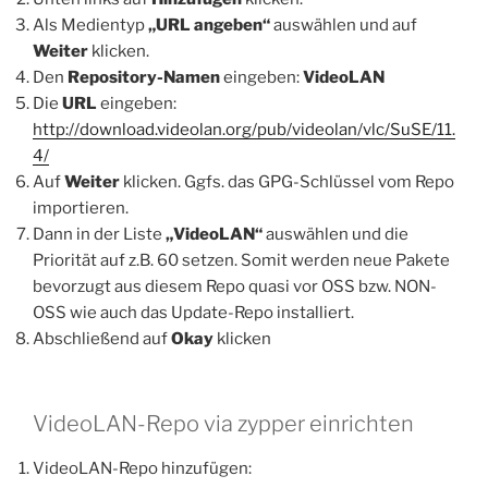
Als Medientyp
„URL angeben“
auswählen und auf
Weiter
klicken.
Den
Repository-Namen
eingeben:
VideoLAN
Die
URL
eingeben:
http://download.videolan.org/pub/videolan/vlc/SuSE/11.
4/
Auf
Weiter
klicken. Ggfs. das GPG-Schlüssel vom Repo
importieren.
Dann in der Liste
„VideoLAN“
auswählen und die
Priorität auf z.B. 60 setzen. Somit werden neue Pakete
bevorzugt aus diesem Repo quasi vor OSS bzw. NON-
OSS wie auch das Update-Repo installiert.
Abschließend auf
Okay
klicken
VideoLAN-Repo via zypper einrichten
VideoLAN-Repo hinzufügen: