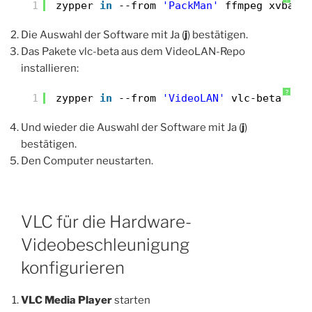
1
zypper 
in
--from 
'PackMan'
ffmpeg xvba-v
Die Auswahl der Software mit Ja (
j
) bestätigen.
Das Pakete vlc-beta aus dem VideoLAN-Repo
installieren:
?
1
zypper 
in
--from 
'VideoLAN'
vlc-beta
Und wieder die Auswahl der Software mit Ja (
j
)
bestätigen.
Den Computer neustarten.
VLC für die Hardware-
Videobeschleunigung
konfigurieren
VLC Media Player
starten