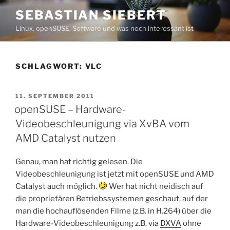
Zum
SEBASTIAN SIEBERT
Inhalt
Linux, openSUSE, Software und was noch interessant ist
springen
SCHLAGWORT:
VLC
VERÖFFENTLICHT
11. SEPTEMBER 2011
AM
openSUSE – Hardware-
Videobeschleunigung via XvBA vom
AMD Catalyst nutzen
Genau, man hat richtig gelesen. Die
Videobeschleunigung ist jetzt mit openSUSE und AMD
Catalyst auch möglich.
Wer hat nicht neidisch auf
die proprietären Betriebssystemen geschaut, auf der
man die hochauflösenden Filme (z.B. in H.264) über die
Hardware-Videobeschleunigung z.B. via
DXVA
ohne