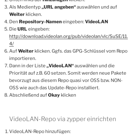
Als Medientyp
„URL angeben“
auswählen und auf
Weiter
klicken.
Den
Repository-Namen
eingeben:
VideoLAN
Die
URL
eingeben:
http://download.videolan.org/pub/videolan/vlc/SuSE/11.
4/
Auf
Weiter
klicken. Ggfs. das GPG-Schlüssel vom Repo
importieren.
Dann in der Liste
„VideoLAN“
auswählen und die
Priorität auf z.B. 60 setzen. Somit werden neue Pakete
bevorzugt aus diesem Repo quasi vor OSS bzw. NON-
OSS wie auch das Update-Repo installiert.
Abschließend auf
Okay
klicken
VideoLAN-Repo via zypper einrichten
VideoLAN-Repo hinzufügen: