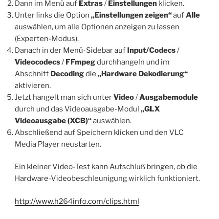
Dann im Menü auf
Extras
/
Einstellungen
klicken.
Unter links die Option
„Einstellungen zeigen“
auf
Alle
auswählen, um alle Optionen anzeigen zu lassen
(Experten-Modus).
Danach in der Menü-Sidebar auf
Input/Codecs
/
Videocodecs
/
FFmpeg
durchhangeln und im
Abschnitt
Decoding
die
„Hardware Dekodierung“
aktivieren.
Jetzt hangelt man sich unter
Video
/
Ausgabemodule
durch und das Videoausgabe-Modul
„GLX
Videoausgabe (XCB)“
auswählen.
Abschließend auf Speichern klicken und den VLC
Media Player neustarten.
Ein kleiner Video-Test kann Aufschluß bringen, ob die
Hardware-Videobeschleunigung wirklich funktioniert.
http://www.h264info.com/clips.html