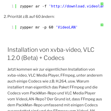
?
1
zypper ar -f 
'http://download.videolan.o
Priorität z.B. auf 60 ändern:
?
1
zypper mr -p 60 
'VideoLAN'
Installation von xvba-video, VLC
1.2.0 (Beta) + Codecs
Jetzt kommen wir zur eigentlichen Installation von
xvba-video, VLC Media Player, FFmpeg, unter anderem
auch einige Codecs wie z.B. H.264, usw. Warum
installiert man eigentlich das Paket FFmpeg und die
Codecs vom PackMan-Repo und VLC Media Player
vom VideoLAN-Repo? Der Grund ist, dass FFmpeg aus
dem PackMan-Repo umfassend mit einigen Codecs
ausgestattet sind und der FFmpeg vom VideoLAN