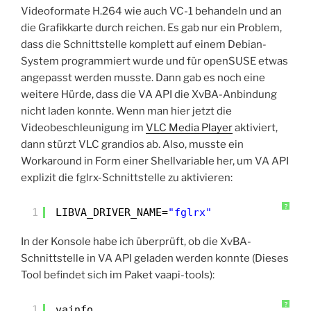
Videoformate H.264 wie auch VC-1 behandeln und an
die Grafikkarte durch reichen. Es gab nur ein Problem,
dass die Schnittstelle komplett auf einem Debian-
System programmiert wurde und für openSUSE etwas
angepasst werden musste. Dann gab es noch eine
weitere Hürde, dass die VA API die XvBA-Anbindung
nicht laden konnte. Wenn man hier jetzt die
Videobeschleunigung im
VLC Media Player
aktiviert,
dann stürzt VLC grandios ab. Also, musste ein
Workaround in Form einer Shellvariable her, um VA API
explizit die fglrx-Schnittstelle zu aktivieren:
?
1
LIBVA_DRIVER_NAME=
"fglrx"
In der Konsole habe ich überprüft, ob die XvBA-
Schnittstelle in VA API geladen werden konnte (Dieses
Tool befindet sich im Paket vaapi-tools):
?
1
vainfo