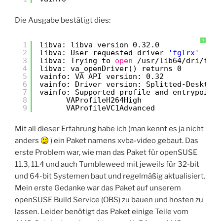
Die Ausgabe bestätigt dies:
?
1
libva: libva version 0.32.0
2
libva: User requested driver 
'fglrx'
3
libva: Trying to 
open
/usr/lib64/dri/fgl
4
libva: va_openDriver() returns 0
5
vainfo: VA API version: 0.32
6
vainfo: Driver version: Splitted-Desktop
7
vainfo: Supported profile and entrypoint
8
VAProfileH264High               : 
9
VAProfileVC1Advanced            : 
Mit all dieser Erfahrung habe ich (man kennt es ja nicht
anders
) ein Paket namens xvba-video gebaut. Das
erste Problem war, wie man das Paket für openSUSE
11.3, 11.4 und auch Tumbleweed mit jeweils für 32-bit
und 64-bit Systemen baut und regelmäßig aktualisiert.
Mein erste Gedanke war das Paket auf unserem
openSUSE Build Service (OBS) zu bauen und hosten zu
lassen. Leider benötigt das Paket einige Teile vom