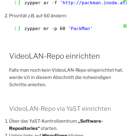
?
1
zypper ar -f 
'http://packman.inode.at/su
Priorität z.B. auf 60 ändern:
?
1
zypper mr -p 60 
'PackMan'
VideoLAN-Repo einrichten
Falls man noch kein VideoLAN-Repo eingerichtet hat,
werde ich in diesem Abschnitt die notwendigen
Schritte anleiten.
VideoLAN-Repo via YaST einrichten
Über das YaST-Kontrollzentrum
„Software-
Repositories“
starten.
Unten links auf
Hinzufügen
klicken.