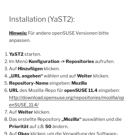
Installation (YaST2):
Hinweis:
Für andere openSUSE Versionen bitte
anpassen.
YaST2
starten.
Im Menü
Konfiguration -> Repositories
aufrufen.
Auf
Hinzufügen
klicken.
„URL angeben“
wählen und auf
Weiter
klicken.
Repository-Name
eingeben:
Mozilla
URL
des Mozilla-Repo für
openSUSE 11.4
eingeben:
http://download.opensuse.org/repositories/mozilla/op
enSUSE_11.4/
Auf
Weiter
klicken.
Das erstellte Repository
„Mozilla“
auswählen und die
Priorität
auf z.B.
50
ändern.
Auf
Okay
klicken, um die Verwaltung der Software-