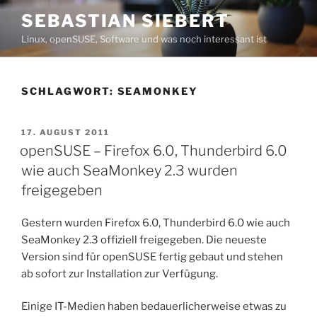
Zum
SEBASTIAN SIEBERT
Inhalt
Linux, openSUSE, Software und was noch interessant ist
springen
SCHLAGWORT:
SEAMONKEY
VERÖFFENTLICHT
17. AUGUST 2011
AM
openSUSE – Firefox 6.0, Thunderbird 6.0
wie auch SeaMonkey 2.3 wurden
freigegeben
Gestern wurden Firefox 6.0, Thunderbird 6.0 wie auch
SeaMonkey 2.3 offiziell freigegeben. Die neueste
Version sind für openSUSE fertig gebaut und stehen
ab sofort zur Installation zur Verfügung.
Einige IT-Medien haben bedauerlicherweise etwas zu