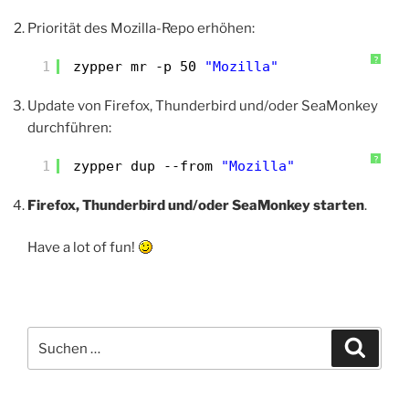
Priorität des Mozilla-Repo erhöhen:
?
1
zypper mr -p 50 
"Mozilla"
Update von Firefox, Thunderbird und/oder SeaMonkey
durchführen:
?
1
zypper dup --from 
"Mozilla"
Firefox, Thunderbird und/oder SeaMonkey starten
.
Have a lot of fun!
Suchen
Suche
nach: