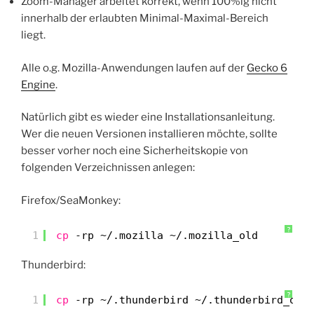
Zoom-Manager arbeitet korrekt, wenn 100%ig nicht
innerhalb der erlaubten Minimal-Maximal-Bereich
liegt.
Alle o.g. Mozilla-Anwendungen laufen auf der
Gecko 6
Engine
.
Natürlich gibt es wieder eine Installationsanleitung.
Wer die neuen Versionen installieren möchte, sollte
besser vorher noch eine Sicherheitskopie von
folgenden Verzeichnissen anlegen:
Firefox/SeaMonkey:
?
1
cp
-rp ~/.mozilla ~/.mozilla_old
Thunderbird:
?
1
cp
-rp ~/.thunderbird ~/.thunderbird_old