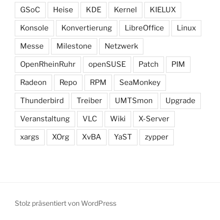
GSoC
Heise
KDE
Kernel
KIELUX
Konsole
Konvertierung
LibreOffice
Linux
Messe
Milestone
Netzwerk
OpenRheinRuhr
openSUSE
Patch
PIM
Radeon
Repo
RPM
SeaMonkey
Thunderbird
Treiber
UMTSmon
Upgrade
Veranstaltung
VLC
Wiki
X-Server
xargs
XOrg
XvBA
YaST
zypper
Stolz präsentiert von WordPress