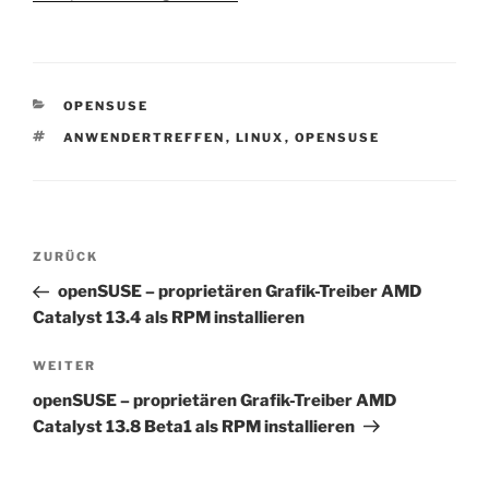
KATEGORIEN
OPENSUSE
SCHLAGWÖRTER
ANWENDERTREFFEN
,
LINUX
,
OPENSUSE
Beitragsnavigation
Vorheriger
ZURÜCK
Beitrag
openSUSE – proprietären Grafik-Treiber AMD
Catalyst 13.4 als RPM installieren
Nächster
WEITER
Beitrag
openSUSE – proprietären Grafik-Treiber AMD
Catalyst 13.8 Beta1 als RPM installieren