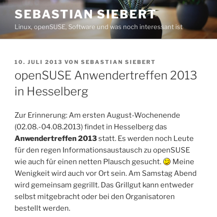
Zum
SEBASTIAN SIEBERT
Inhalt
Linux, openSUSE, Software und was noch interessant ist
springen
VERÖFFENTLICHT
10. JULI 2013
VON
SEBASTIAN SIEBERT
AM
openSUSE Anwendertreffen 2013
in Hesselberg
Zur Erinnerung: Am ersten August-Wochenende
(02.08.-04.08.2013) findet in Hesselberg das
Anwendertreffen 2013
statt. Es werden noch Leute
für den regen Informationsaustausch zu openSUSE
wie auch für einen netten Plausch gesucht.
Meine
Wenigkeit wird auch vor Ort sein. Am Samstag Abend
wird gemeinsam gegrillt. Das Grillgut kann entweder
selbst mitgebracht oder bei den Organisatoren
bestellt werden.