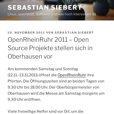
Zum
SEBASTIAN SIEBERT
Inhalt
Linux, openSUSE, Software und was noch interessant ist
springen
VERÖFFENTLICHT
10. NOVEMBER 2011
VON
SEBASTIAN SIEBERT
AM
OpenRheinRuhr 2011 – Open
Source Projekte stellen sich in
Oberhausen vor
Am kommenden Samstag und Sonntag
(12.11.-13.11.2011) öffnet die
OpenRheinRuhr
ihre
Pforten. Die Öffnungszeiten sind an beiden Tagen von
9.30 Uhr bis 18.00 Uhr. Der Oberbürgermeister von
Oberhausen wird die Messe am Samstag morgens um
9.30 Uhr eröffnen.
Viele freiwillige Helfer sind vor Ort, um die