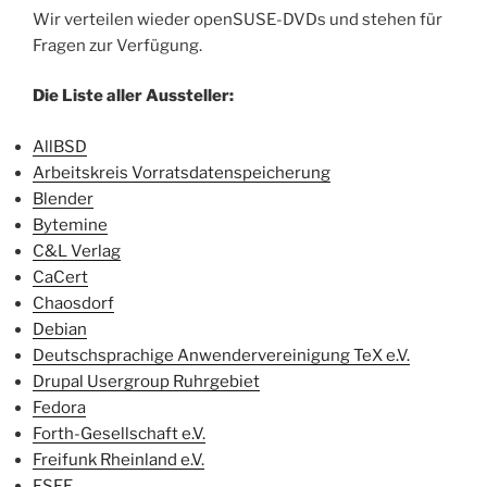
Wir verteilen wieder openSUSE-DVDs und stehen für
Fragen zur Verfügung.
Die Liste aller Aussteller:
AllBSD
Arbeitskreis Vorratsdatenspeicherung
Blender
Bytemine
C&L Verlag
CaCert
Chaosdorf
Debian
Deutschsprachige Anwendervereinigung TeX e.V.
Drupal Usergroup Ruhrgebiet
Fedora
Forth-Gesellschaft e.V.
Freifunk Rheinland e.V.
FSFE