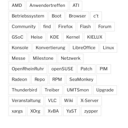
AMD
Anwendertreffen
ATI
Betriebssystem
Boot
Browser
c't
Community
find
Firefox
Flash
Forum
GSoC
Heise
KDE
Kernel
KIELUX
Konsole
Konvertierung
LibreOffice
Linux
Messe
Milestone
Netzwerk
OpenRheinRuhr
openSUSE
Patch
PIM
Radeon
Repo
RPM
SeaMonkey
Thunderbird
Treiber
UMTSmon
Upgrade
Veranstaltung
VLC
Wiki
X-Server
xargs
XOrg
XvBA
YaST
zypper