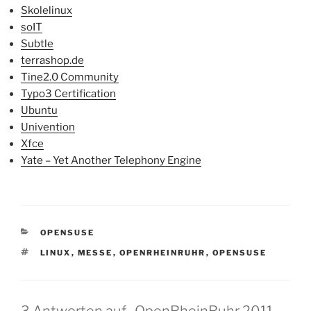
Skolelinux
soIT
Subtle
terrashop.de
Tine2.0 Community
Typo3 Certification
Ubuntu
Univention
Xfce
Yate – Yet Another Telephony Engine
KATEGORIEN
OPENSUSE
SCHLAGWÖRTER
LINUX
,
MESSE
,
OPENRHEINRUHR
,
OPENSUSE