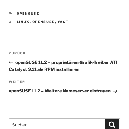
KATEGORIEN
OPENSUSE
SCHLAGWÖRTER
LINUX
,
OPENSUSE
,
YAST
Beitragsnavigation
Vorheriger
ZURÜCK
Beitrag
openSUSE 11.2 – proprietären Grafik-Treiber ATI
Catalyst 9.11 als RPM installieren
Nächster
WEITER
Beitrag
openSUSE 11.2 – Weitere Nameserver eintragen
Suchen
Suche
nach: