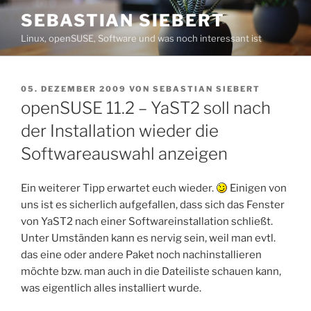
Zum
SEBASTIAN SIEBERT
Inhalt
Linux, openSUSE, Software und was noch interessant ist
springen
VERÖFFENTLICHT
05. DEZEMBER 2009
VON
SEBASTIAN SIEBERT
AM
openSUSE 11.2 – YaST2 soll nach
der Installation wieder die
Softwareauswahl anzeigen
Ein weiterer Tipp erwartet euch wieder.
Einigen von
uns ist es sicherlich aufgefallen, dass sich das Fenster
von YaST2 nach einer Softwareinstallation schließt.
Unter Umständen kann es nervig sein, weil man evtl.
das eine oder andere Paket noch nachinstallieren
möchte bzw. man auch in die Dateiliste schauen kann,
was eigentlich alles installiert wurde.