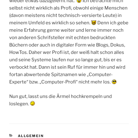
wieder etwas dazugelernt hat.
Ich betrachte mich
selbst nicht wirklich als Profi, obwohl einige Menschen
(davon meistens nicht technisch-versierte Leute) in
meinem Umfeld es wirklich so sehen.
Denn ich gebe
meine Erfahrung gerne weiter und lerne immer noch
von anderen Schrifsteller mit echten bedruckten
Büchern oder auch in digitaler Form wie Blogs, Dokus,
HowTos. Daher wer Profi ist, der weiß halt schon alles
und seine Systeme laufen nur so lange gut, bis er es
verbockt hat. Dann ist sein Ruf für immer hin und wird
fortan abwertende Spitznamen wie „Computer-
Experte“ bzw. „Computer-Profi“ nicht mehr los.
Nun gut, lasst uns die Ärmel hochkrempeln und
loslegen.
KATEGORIEN
ALLGEMEIN