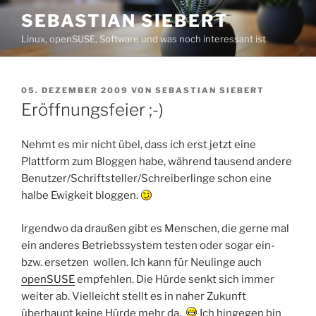
Zum
SEBASTIAN SIEBERT
Inhalt
Linux, openSUSE, Software und was noch interessant ist
springen
VERÖFFENTLICHT
05. DEZEMBER 2009
VON
SEBASTIAN SIEBERT
AM
Eröffnungsfeier ;-)
Nehmt es mir nicht übel, dass ich erst jetzt eine
Plattform zum Bloggen habe, während tausend andere
Benutzer/Schriftsteller/Schreiberlinge schon eine
halbe Ewigkeit bloggen.
Irgendwo da draußen gibt es Menschen, die gerne mal
ein anderes Betriebssystem testen oder sogar ein-
bzw. ersetzen wollen. Ich kann für Neulinge auch
openSUSE
empfehlen. Die Hürde senkt sich immer
weiter ab. Vielleicht stellt es in naher Zukunft
überhaupt keine Hürde mehr da.
Ich hingegen bin