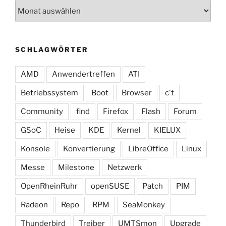
Archiv
SCHLAGWÖRTER
AMD
Anwendertreffen
ATI
Betriebssystem
Boot
Browser
c't
Community
find
Firefox
Flash
Forum
GSoC
Heise
KDE
Kernel
KIELUX
Konsole
Konvertierung
LibreOffice
Linux
Messe
Milestone
Netzwerk
OpenRheinRuhr
openSUSE
Patch
PIM
Radeon
Repo
RPM
SeaMonkey
Thunderbird
Treiber
UMTSmon
Upgrade