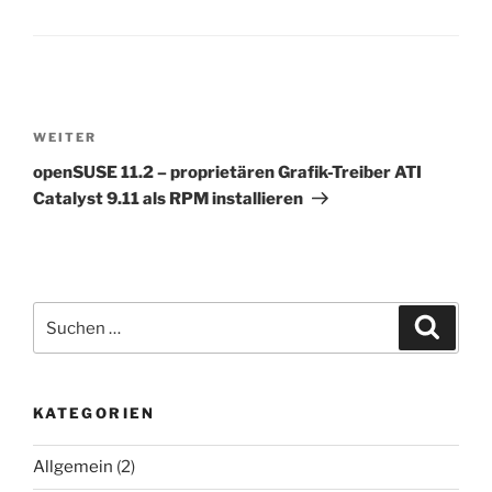
Beitragsnavigation
Nächster
WEITER
Beitrag
openSUSE 11.2 – proprietären Grafik-Treiber ATI
Catalyst 9.11 als RPM installieren
Suchen
Suche
nach:
KATEGORIEN
Allgemein
(2)