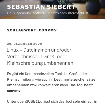
Zum
SEBASTIAN SIEBERT
Inhalt
Linux, openSUSE, Software und was noch interessant ist
springen
SCHLAGWORT:
CONVMV
VERÖFFENTLICHT
20. DEZEMBER 2009
AM
Linux – Dateinamen und/oder
Verzeichnisse in Groß- oder
Kleinschreibung umbenennen
Es gibt ein Kommandozeilen-Tool das Groß- oder
Kleinschreibung wie auch in bestimmte Zeichensätze
umbenennen bzw. konvertieren kann. Das Tool heißt
convmv
.
Unter openSUSE 11.x lässt sich das Tool sehr einfach in