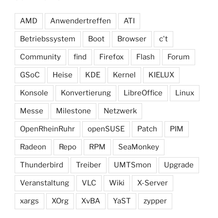
AMD
Anwendertreffen
ATI
Betriebssystem
Boot
Browser
c't
Community
find
Firefox
Flash
Forum
GSoC
Heise
KDE
Kernel
KIELUX
Konsole
Konvertierung
LibreOffice
Linux
Messe
Milestone
Netzwerk
OpenRheinRuhr
openSUSE
Patch
PIM
Radeon
Repo
RPM
SeaMonkey
Thunderbird
Treiber
UMTSmon
Upgrade
Veranstaltung
VLC
Wiki
X-Server
xargs
XOrg
XvBA
YaST
zypper