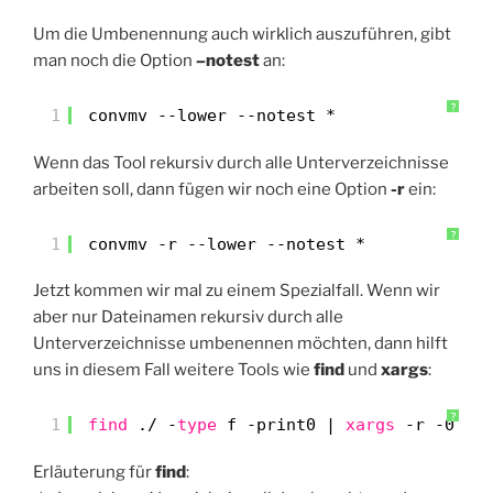
Um die Umbenennung auch wirklich auszuführen, gibt
man noch die Option
–notest
an:
?
1
convmv --lower --notest *
Wenn das Tool rekursiv durch alle Unterverzeichnisse
arbeiten soll, dann fügen wir noch eine Option
-r
ein:
?
1
convmv -r --lower --notest *
Jetzt kommen wir mal zu einem Spezialfall. Wenn wir
aber nur Dateinamen rekursiv durch alle
Unterverzeichnisse umbenennen möchten, dann hilft
uns in diesem Fall weitere Tools wie
find
und
xargs
:
?
1
find
./ -
type
f -print0 | 
xargs
-r -0 co
Erläuterung für
find
: