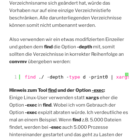
Verzeichnisname sich geändert hat, würde das
Vorhaben nur auf eine einzige Verzeichnistiefe
beschränken. Alle darunterliegenden Verzeichnisse
können somit nicht umbenannt werden.
Also verwenden wir ein etwas modifizierten Einzeiler
und geben dem
find
die Option
-depth
mit, somit
sollten die Verzeichnisse in korrekter Reihenfolge an
convmv
übergeben werden:
?
1
find
./ -depth -
type
d -print0 | 
xargs
-
Hinweis zum Tool
find
und der Option
-exec
:
Einige Linux-User verwenden statt
xargs
eher die
Option
-exec
in
find
. Wobei ich vom Gebrauch der
Option
-exec
expizit abraten würde. Ich verdeutliche es
mal an einem Beispiel. Wenn
find
z.B. 5.000 Dateien
findet, werden bei
-exec
auch 5.000 Prozesse
hintereinander gestartet und das geht zu Lasten der