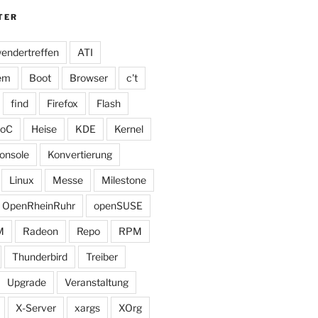
TER
endertreffen
ATI
tem
Boot
Browser
c't
find
Firefox
Flash
oC
Heise
KDE
Kernel
onsole
Konvertierung
Linux
Messe
Milestone
OpenRheinRuhr
openSUSE
M
Radeon
Repo
RPM
Thunderbird
Treiber
Upgrade
Veranstaltung
X-Server
xargs
XOrg