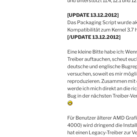
und unterstützt 11.4, 12.1 und 12
[UPDATE 13.12.2012]
Das Packaging Script wurde ak
Kompatibilität zum Kernel 3.7 
[/UPDATE 13.12.2012]
Eine kleine Bitte habe ich: W
Treiber auftauchen, scheut euc
deutsche und englische Bugrep
versuchen, soweit es mir mögli
reproduzieren. Zusammen mit 
werde ich mich direkt an die r
Bug in der nächsten Treiber-Ve
Für Benutzer älterer AMD Graf
4000) wird dringend die Instal
hat einen Legacy-Treiber zur V