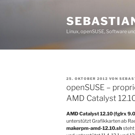
Zum
Inhalt
SEBASTIA
springen
Linux, openSUSE, Software und
VERÖFFENTLICHT
25. OKTOBER 2012
VON
SEBAS
AM
openSUSE – proprie
AMD Catalyst 12.10
AMD Catalyst 12.10 (fglrx 9.
unterstützt Grafikkarten ab R
makerpm-amd-12.10.sh
steht