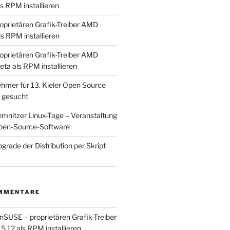
ls RPM installieren
prietären Grafik-Treiber AMD
ls RPM installieren
prietären Grafik-Treiber AMD
eta als RPM installieren
ehmer für 13. Kieler Open Source
 gesucht
nitzer Linux-Tage – Veranstaltung
Open-Source-Software
rade der Distribution per Skript
]
MMENTARE
nSUSE – proprietären Grafik-Treiber
5.12 als RPM installieren