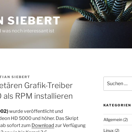
N SIEBERT
 was noch interessant ist
TIAN SIEBERT
Suchen
tären Grafik-Treiber
nach:
 als RPM installieren
KATEGORIEN
002)
wurde veröffentlicht und
adeon HD 5000 und höher. Das Skript
Allgemein
(2)
 ab sofort zum
Download
zur Verfügung
Linux
(2)