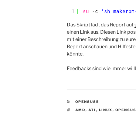
1
su
-c 
'sh makerpm
Das Skript lädt das Report auf
einen Link aus. Diesen Link p
mit einer Beschreibung zu eur
Report anschauen und Hilfestel
könnte.
Feedbacks sind wie immer wi
KATEGORIEN
OPENSUSE
SCHLAGWÖRTER
AMD
,
ATI
,
LINUX
,
OPENSU