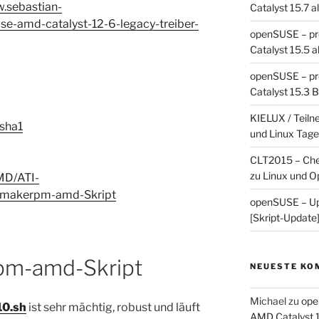
w.sebastian-
Catalyst 15.7 a
se-amd-catalyst-12-6-legacy-treiber-
openSUSE – pro
Catalyst 15.5 a
openSUSE – pro
Catalyst 15.3 B
KIELUX / Teiln
sha1
und Linux Tage
CLT2015 – Chem
zu Linux und 
MD/ATI-
ia_makerpm-amd-Skript
openSUSE – Upg
[Skript-Update
pm-amd-Skript
NEUESTE KO
Michael
zu
ope
0.sh
ist sehr mächtig, robust und läuft
AMD Catalyst 1