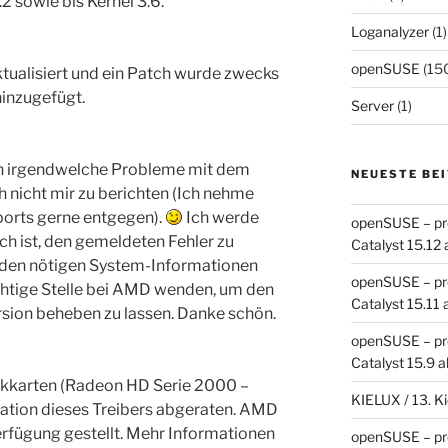
.2 sowie bis Kernel 3.6.
Loganalyzer
(1)
openSUSE
(15
tualisiert und ein Patch wurde zwecks
hinzugefügt.
Server
(1)
enn irgendwelche Probleme mit dem
NEUESTE BE
h nicht mir zu berichten (Ich nehme
orts gerne entgegen).
Ich werde
openSUSE – pro
ch ist, den gemeldeten Fehler zu
Catalyst 15.12 
den nötigen System-Informationen
openSUSE – pro
ichtige Stelle bei AMD wenden, um den
Catalyst 15.11 
rsion beheben zu lassen. Danke schön.
openSUSE – pro
Catalyst 15.9 a
ikkarten (Radeon HD Serie 2000 –
KIELUX / 13. K
lation dieses Treibers abgeraten. AMD
erfügung gestellt. Mehr Informationen
openSUSE – pro