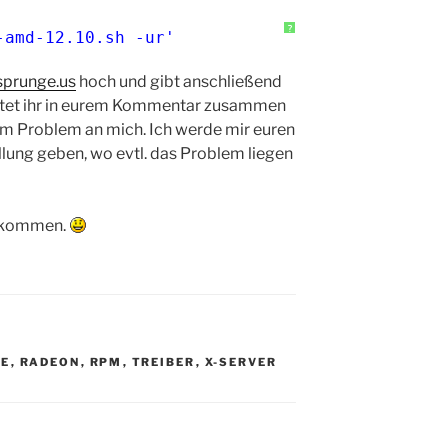
?
-amd-12.10.sh -ur'
sprunge.us
hoch und gibt anschließend
ostet ihr in eurem Kommentar zusammen
em Problem an mich. Ich werde mir euren
lung geben, wo evtl. das Problem liegen
llkommen.
SE
,
RADEON
,
RPM
,
TREIBER
,
X-SERVER