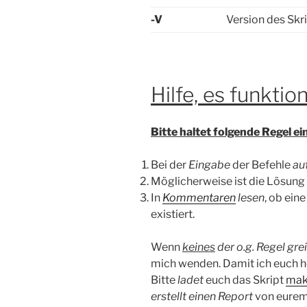
-V
Version des Skr
Hilfe, es funktion
Bitte haltet folgende Regel ein
Bei der
Eingabe
der Befehle
au
Möglicherweise ist die Lösung
In
Kommentaren
lesen
, ob ein
existiert.
Wenn
keines
der o.g. Regel grei
mich wenden. Damit ich euch he
Bitte
ladet
euch das Skript
mak
erstellt einen Report
von eurem 