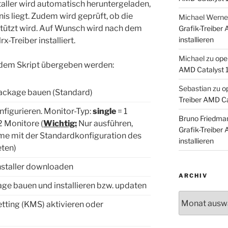
aller wird automatisch heruntergeladen,
nis liegt. Zudem wird geprüft, ob die
Michael Werne
stützt wird. Auf Wunsch wird nach dem
Grafik-Treiber
installieren
-Treiber installiert.
Michael
zu
ope
dem Skript übergeben werden:
AMD Catalyst 1
Sebastian
zu
o
ckage bauen (Standard)
Treiber AMD Cat
nfigurieren. Monitor-Typ:
single
= 1
Bruno Friedma
2 Monitore (
Wichtig:
Nur ausführen,
Grafik-Treiber
me mit der Standardkonfiguration des
installieren
eten)
staller downloaden
ARCHIV
e bauen und installieren bzw. updaten
Archiv
ting (KMS) aktivieren oder