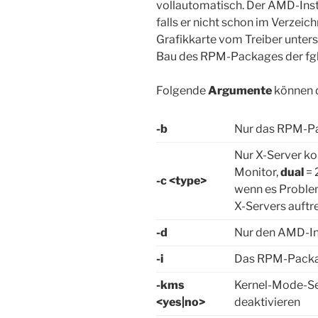
vollautomatisch. Der AMD-Inst
falls er nicht schon im Verzeich
Grafikkarte vom Treiber unter
Bau des RPM-Packages der fglrx
Folgende
Argumente
können 
-b
Nur das RPM-Pa
Nur X-Server ko
Monitor,
dual
= 
-c <type>
wenn es Proble
X-Servers auftr
-d
Nur den AMD-In
-i
Das RPM-Packag
-kms
Kernel-Mode-Set
<yes|no>
deaktivieren