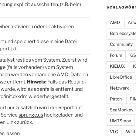
ung explizit ausschalten. (z.B. beim
SCHLAGWÖR
)
AMD
Anw
iber aktivieren oder deaktivieren
Betriebssys
ort und speichert diese in eine Datei
Community
ort.txt
Forum
GS
talyst restlos vom System. Zuerst wird
KIELUX
K
ge (falls vorhanden) vom System
 Danach werden vorhandene AMD-Dateien
LibreOffice
sse entfernt.
Hinweis:
Falls das Rebuild-
Netzwerk
rt wurde, wird es ebenfalls entfernt und
etc/init.d/xdm wiederhergestellt.
Patch
PI
rt nur zusätzlich wird der Report auf
SeaMonkey
-Service
sprunge.us
hochgeladen und
UMTSmon
den Link zurück.
VLC
Wiki
en lassen