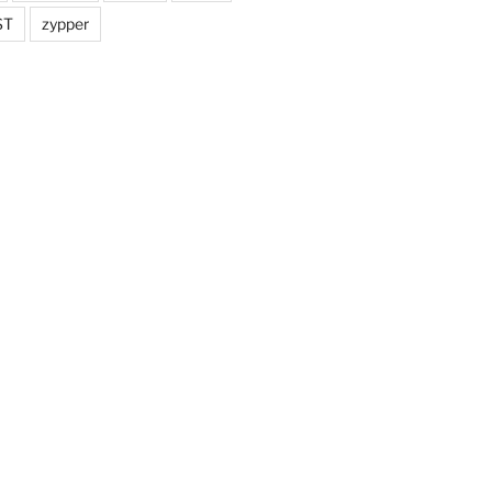
ST
zypper