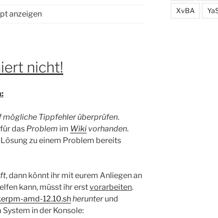
XvBA
Ya
ipt anzeigen
iert nicht!
:
f mögliche Tippfehler überprüfen
.
 für das
Problem
im
Wiki
vorhanden
.
e Lösung zu einem Problem bereits
ft
, dann könnt ihr mit eurem Anliegen an
lfen kann, müsst ihr erst
vorarbeiten
.
erpm-amd-12.10.sh
herunter
und
System in der Konsole: