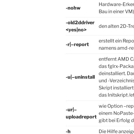
Hardware-Erkenn
-nohw
Bau in einer VM
-old2ddriver
den alten 2D-Tre
<yes|no>
erstellt ein Rep
-r|–report
namens amd-rep
entfernt AMD Ca
das fglrx-Packa
deinstalliert.
-u|–uninstall
und -Verzeichni
Skript installie
das Initskript /
wie Option –repo
-ur|–
einem NoPaste
uploadreport
gibt bei Erfolg 
-h
Die Hilfe anzeig