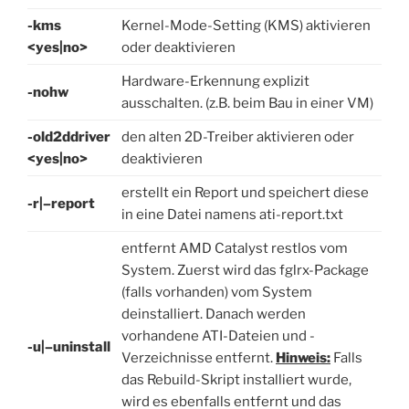
-kms
Kernel-Mode-Setting (KMS) aktivieren
<yes|no>
oder deaktivieren
Hardware-Erkennung explizit
-nohw
ausschalten. (z.B. beim Bau in einer VM)
-old2ddriver
den alten 2D-Treiber aktivieren oder
<yes|no>
deaktivieren
erstellt ein Report und speichert diese
-r|–report
in eine Datei namens ati-report.txt
entfernt AMD Catalyst restlos vom
System. Zuerst wird das fglrx-Package
(falls vorhanden) vom System
deinstalliert. Danach werden
vorhandene ATI-Dateien und -
-u|–uninstall
Verzeichnisse entfernt.
Hinweis:
Falls
das Rebuild-Skript installiert wurde,
wird es ebenfalls entfernt und das