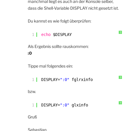
manchmal liegt es auch an der Konsole selber,
dass die Shell-Variable DISPLAY nicht gesetzt ist.
Du kannst es wie folgt überprüfen:
?
1
echo
$DISPLAY
Als Ergebnis sollte rauskommen:
:0
Tippe mal folgendes ein:
?
1
DISPLAY=
":0"
fglrxinfo
bzw.
?
1
DISPLAY=
":0"
glxinfo
Gruß
Sebastian