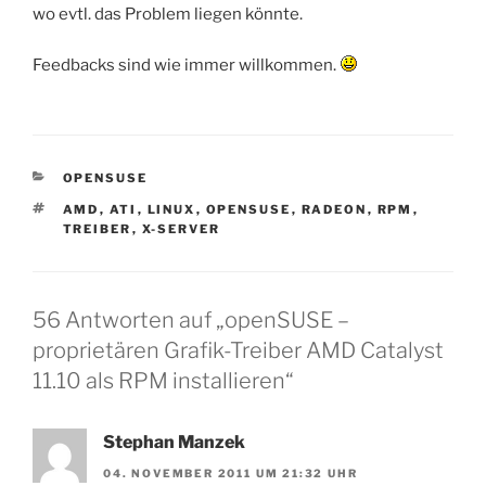
wo evtl. das Problem liegen könnte.
Feedbacks sind wie immer willkommen.
KATEGORIEN
OPENSUSE
SCHLAGWÖRTER
AMD
,
ATI
,
LINUX
,
OPENSUSE
,
RADEON
,
RPM
,
TREIBER
,
X-SERVER
56 Antworten auf „openSUSE –
proprietären Grafik-Treiber AMD Catalyst
11.10 als RPM installieren“
Stephan Manzek
04. NOVEMBER 2011 UM 21:32 UHR