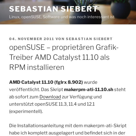
Zum
SEBASTIAN SIEBERT
Inhalt
Linux, openSUSE, Software und was noch interessant ist
springen
VERÖFFENTLICHT
04. NOVEMBER 2011
VON
SEBASTIAN SIEBERT
AM
openSUSE – proprietären Grafik-
Treiber AMD Catalyst 11.10 als
RPM installieren
AMD Catalyst 11.10 (fglrx 8.902)
wurde
veröffentlicht. Das Skript
makerpm-ati-11.10.sh
steht
ab sofort zum
Download
zur Verfügung und
unterstützt openSUSE 11.3, 11.4 und 12.1
(experimentell).
Die Installationsanleitung mit dem makerpm-ati-Skript
habe ich komplett ausgelagert und befindet sich in der