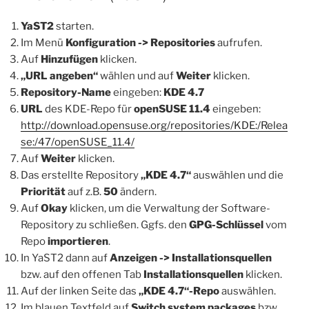
YaST2
starten.
Im Menü
Konfiguration -> Repositories
aufrufen.
Auf
Hinzufügen
klicken.
„URL angeben“
wählen und auf
Weiter
klicken.
Repository-Name
eingeben:
KDE 4.7
URL
des KDE-Repo für
openSUSE 11.4
eingeben:
http://download.opensuse.org/repositories/KDE:/Relea
se:/47/openSUSE_11.4/
Auf
Weiter
klicken.
Das erstellte Repository
„KDE 4.7“
auswählen und die
Priorität
auf z.B.
50
ändern.
Auf
Okay
klicken, um die Verwaltung der Software-
Repository zu schließen. Ggfs. den
GPG-Schlüssel
vom
Repo
importieren
.
In YaST2 dann auf
Anzeigen -> Installationsquellen
bzw. auf den offenen Tab
Installationsquellen
klicken.
Auf der linken Seite das
„KDE 4.7“-Repo
auswählen.
Im blauen Textfeld auf
Switch system packages
bzw.