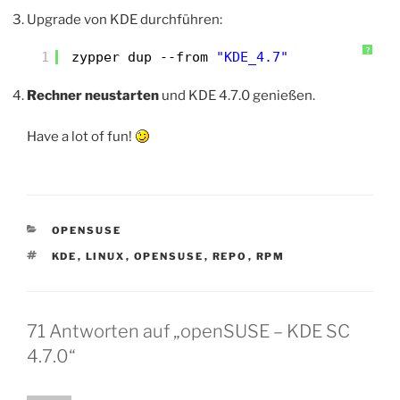
Upgrade von KDE durchführen:
?
1
zypper dup --from 
"KDE_4.7"
Rechner neustarten
und KDE 4.7.0 genießen.
Have a lot of fun!
KATEGORIEN
OPENSUSE
SCHLAGWÖRTER
KDE
,
LINUX
,
OPENSUSE
,
REPO
,
RPM
71 Antworten auf „openSUSE – KDE SC
4.7.0“