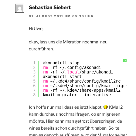
Sebastian Siebert
01. AUGUST 2011 UM 00:39 UHR
Hi Uwe,
okay, lass uns die Migration nochmal neu
durchführen.
?
1
akonadictl stop
2
rm
-rf ~/.config
/akonadi
3
rm
-rf ~/.
local
/share/akonadi
4
akonadictl start
5
rm
~/.kde4
/share/config/kmail2rc
6
rm
~/.kde4
/share/config/kmail-migrator
7
rm
-rf ~/.kde4
/share/apps/kmail2
8
kmail-migrator --interactive
Ich hoffe nun mal, dass es jetzt klappt.
KMail2
kann durchaus nochmal fragen, ob er migrieren
möchte. Hier kann man getrost überspringen, da
wir es bereits schon durchgeführt haben. Sollte
man es denoch ausführen, wird der Migrator selber