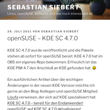
Zum
SEBASTIAN SIEBERT
Inhalt
Linux, openSUSE, Software und was noch interessant ist
springen
VERÖFFENTLICHT
29. JULI 2011
VON
SEBASTIAN SIEBERT
AM
openSUSE – KDE SC 4.7.0
KDE SC 4.7.0 wurde veröffentlicht und die Pakete
stehen
ab sofort
für openSUSE bereit. KDE 4.7.0 hat im
OBS ein eigenes Repo bekommen. Erfreulich ist das
KDE PIM 4.7 den Anschluß an KDE gefunden hat.
Ein ausführlichen Artikel über die wichtigen
Änderungen in der neuen KDE-Version möchte ich
gerne an den Blog-Kollegen und openSUSE Mitglied
Lisufa
verweisen, der sich auf KDE spezialisiert hat:
KDE SC 4.7.0 – bereit für den Endanwender!
openSUSE: auf KDE SC 4.7.0 aktualisieren!