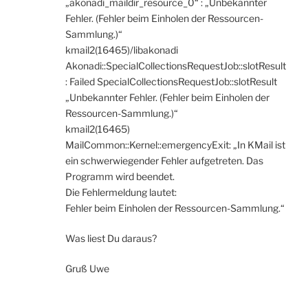
„akonadi_maildir_resource_0“ : „Unbekannter
Fehler. (Fehler beim Einholen der Ressourcen-
Sammlung.)“
kmail2(16465)/libakonadi
Akonadi::SpecialCollectionsRequestJob::slotResult
: Failed SpecialCollectionsRequestJob::slotResult
„Unbekannter Fehler. (Fehler beim Einholen der
Ressourcen-Sammlung.)“
kmail2(16465)
MailCommon::Kernel::emergencyExit: „In KMail ist
ein schwerwiegender Fehler aufgetreten. Das
Programm wird beendet.
Die Fehlermeldung lautet:
Fehler beim Einholen der Ressourcen-Sammlung.“
Was liest Du daraus?
Gruß Uwe