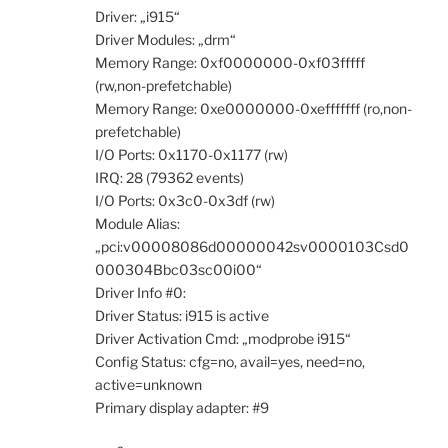
Driver: „i915“
Driver Modules: „drm“
Memory Range: 0xf0000000-0xf03fffff
(rw,non-prefetchable)
Memory Range: 0xe0000000-0xefffffff (ro,non-
prefetchable)
I/O Ports: 0x1170-0x1177 (rw)
IRQ: 28 (79362 events)
I/O Ports: 0x3c0-0x3df (rw)
Module Alias:
„pci:v00008086d00000042sv0000103Csd0
000304Bbc03sc00i00“
Driver Info #0:
Driver Status: i915 is active
Driver Activation Cmd: „modprobe i915“
Config Status: cfg=no, avail=yes, need=no,
active=unknown
Primary display adapter: #9