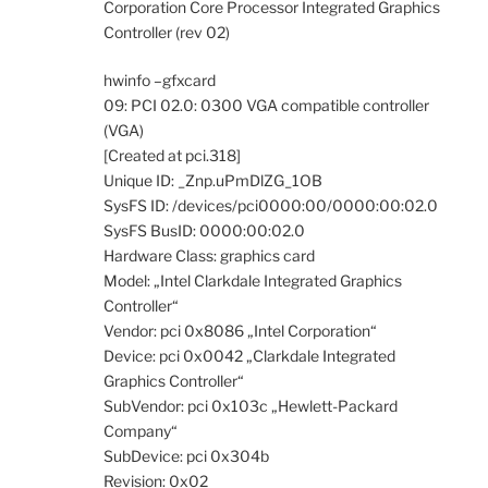
Corporation Core Processor Integrated Graphics
Controller (rev 02)
hwinfo –gfxcard
09: PCI 02.0: 0300 VGA compatible controller
(VGA)
[Created at pci.318]
Unique ID: _Znp.uPmDlZG_1OB
SysFS ID: /devices/pci0000:00/0000:00:02.0
SysFS BusID: 0000:00:02.0
Hardware Class: graphics card
Model: „Intel Clarkdale Integrated Graphics
Controller“
Vendor: pci 0x8086 „Intel Corporation“
Device: pci 0x0042 „Clarkdale Integrated
Graphics Controller“
SubVendor: pci 0x103c „Hewlett-Packard
Company“
SubDevice: pci 0x304b
Revision: 0x02