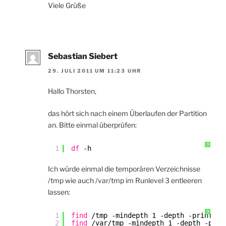
Viele Grüße
Sebastian Siebert
29. JULI 2011 UM 11:23 UHR
Hallo Thorsten,
das hört sich nach einem Überlaufen der Partition
an. Bitte einmal überprüfen:
?
1
df
-h
Ich würde einmal die temporären Verzeichnisse
/tmp wie auch /var/tmp im Runlevel 3 entleeren
lassen:
?
1
find
/tmp
-mindepth 1 -depth -print0 |
2
find
/var/tmp
-mindepth 1 -depth -prin