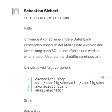
Sebastian Siebert
31. JULI 2011 UM 21:31 UHR
Hallo,
ich würde Akonadi eine andere Datenbank
verwenden lassen. In der Mailingliste wird von der
Umstellung nach SQLite empfohlen und wird bei
einem neuen User standardmäßig voreingestellt.
Ich würde wie folgt vorgehen:
?
1
akonadictl stop
2
mv
~/.config
/akonadi
~/.config
/akonadi
3
akonadictl start
4
kmail-migrator
Gruß
Sebastian