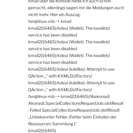
kmail über die Konsole hatte ich auch schon
gemacht, allerdings sagen mir die Meldungen auch
nicht mehr. Hier ein Auszug:
fan@linux-mb:~> kmail
kmail2(16465)/kdeui (Wallet): The kwalletd
service has been disabled
kmail2(16465)/kdeui (Wallet): The kwalletd
service has been disabled
kmail2(16465)/kdeui (Wallet): The kwalletd
service has been disabled
kmail2(16465)/kdeui (kdelibs): Attempt to use
QAction „“ with KXMLGUIFactory!
kmail2(16465)/kdeui (kdelibs): Attempt to use
QAction „“ with KXMLGUIFactory!
fan@linux-mb:~> kmail2(16465)/libakonadi
Akonadi::SpecialCollectionsRequestJob::slotResult
: Failed SpecialCollectionsRequestJob::slotResult
„Unbekannter Fehler. (Fehler beim Einholen der
Ressourcen-Sammlung.)“
kmail2(16465)